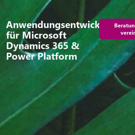
Anwendungsentwickler/in
Beratun
für Microsoft
verei
Dynamics 365 &
Power Platform