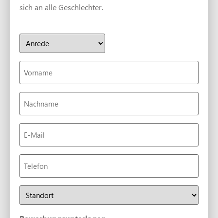
sich an alle Geschlechter.
Anrede
Vorname
Nachname
(erforderlich)
E-
Mail
(erforderlich)
Telefon
Bewerbung
für
den
Standort