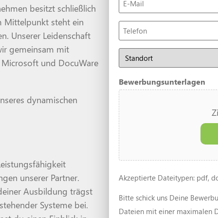
Mail
ehmen besitzt schließlich
(erforderlich)
 Mittelpunkt steht ein
Telefon
en. Unserer Leidenschaft
wir gemeinsam mit
Bewerbung
für
e, Microsoft und DocuWare
den
Standort
Bewerbungsunterlagen
 unseres dynamischen
Z
eistungsfähigkeit
gen unserer Partner.
Akzeptierte Dateitypen: pdf, d
deiner Ausbildung trägst
Bitte schick uns Deine Bewerb
estehender Systeme bei.
Dateien mit einer maximalen 