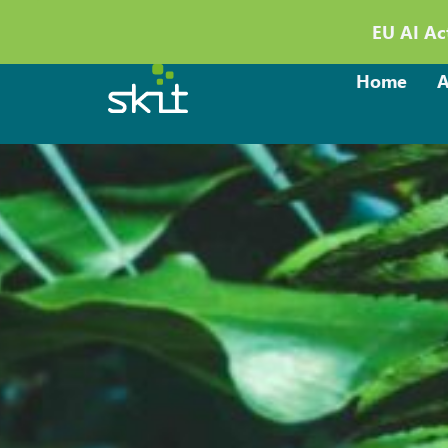
EU AI Act
Home
A