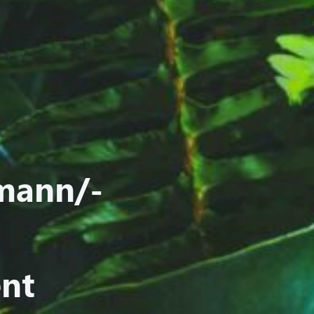
mann/-
nt