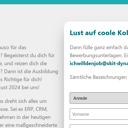
Lust auf coole Ko
auso für das
Dann fülle ganz einfach 
Begeisterst du dich für
Bewerbungsunterlagen. Ein
 und reizen dich die
ichwilldenjob@skit-dyn
? Dann ist die Ausbildung
Sämtliche Bezeichnungen au
ichtige für dich!
gust 2024 bei uns!
Anrede
 dreht sich alles um
sse. Sei es ERP, CRM,
Vorname
nehmen in der heutigen
mmer eine maßgeschneiderte
E-